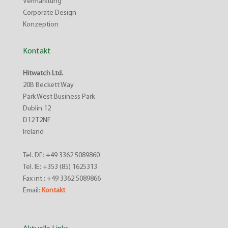
Vermarktung
Corporate Design
Konzeption
Kontakt
Hitwatch Ltd.
20B Beckett Way
Park West Business Park
Dublin 12
D12 T2NF
Ireland
Tel. DE: +49 3362 5089860
Tel. IE: +353 (85) 1625313
Fax int.: +49 3362 5089866
Email:
Kontakt